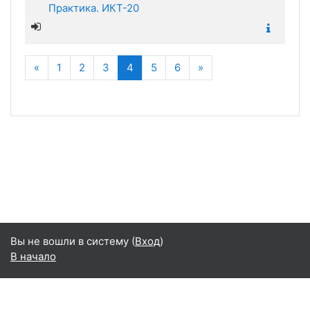
Практика. ИКТ-20
Назад
(текущая)
Далее
«
1
2
3
4
5
6
»
Вы не вошли в систему (
Вход
)
В начало
Русский ‎(ru)‎
Русский ‎(ru)‎