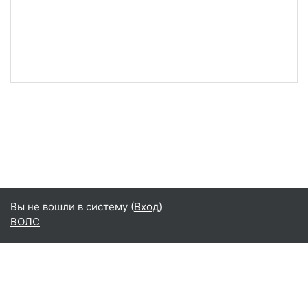
Вы не вошли в систему (
Вход
)
ВОЛС
Русский ‎(ru)‎
Русский ‎(ru)‎
English ‎(en)‎
Data retention summary