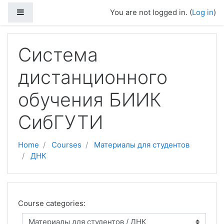
Side panel
You are not logged in. (
Log in
)
Skip to main content
Система
дистанционного
обучения БИИК
СибГУТИ
Home
Courses
Материалы для студентов
ДНК
Course categories: